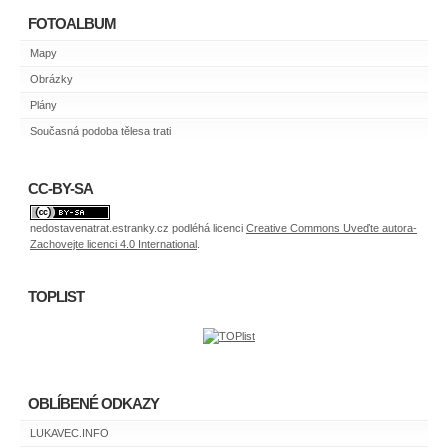
FOTOALBUM
Mapy
Obrázky
Plány
Současná podoba tělesa trati
CC-BY-SA
nedostavenatrat.estranky.cz
podléhá licenci
Creative Commons Uveďte autora-
Zachovejte licenci 4.0 International
.
TOPLIST
OBLÍBENÉ ODKAZY
LUKAVEC.INFO