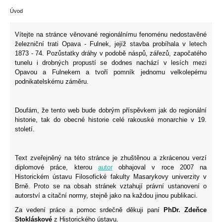
Úvod
Vítejte na stránce věnované regionálnímu fenoménu nedostavěné
železniční trati Opava - Fulnek, jejíž stavba probíhala v letech
1873 - 74. Pozůstatky dráhy v podobě náspů, zářezů, započatého
tunelu i drobných propustí se dodnes nachází v lesích mezi
Opavou a Fulnekem a tvoří pomník jednomu velkolepému
podnikatelskému záměru.
Doufám, že tento web bude dobrým příspěvkem jak do regionální
historie, tak do obecné historie celé rakouské monarchie v 19.
století.
Text zveřejněný na této stránce je zhuštěnou a zkrácenou verzí
diplomové práce, kterou
autor
obhajoval v roce 2007 na
Historickém ústavu Filosofické fakulty Masarykovy univerzity v
Brně. Proto se na obsah stránek vztahují právní ustanovení o
autorství a citační normy, stejně jako na každou jinou publikaci.
Za vedení práce a pomoc srdečně děkuji paní
PhDr. Zdeňce
Stokláskové
z Historického ústavu.