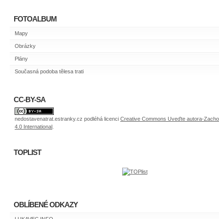
FOTOALBUM
Mapy
Obrázky
Plány
Současná podoba tělesa trati
CC-BY-SA
nedostavenatrat.estranky.cz
podléhá licenci
Creative Commons Uveďte autora-Zachove
4.0 International
.
TOPLIST
OBLÍBENÉ ODKAZY