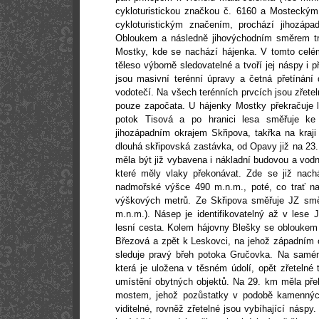
cykloturistickou značkou č.
6160 a
Mosteckým l
cykloturistickým značením, prochází jihozáp
Obloukem a následně jihovýchodním směrem tr
Mostky, kde se nachází hájenka. V tomto cel
těleso výborně sledovatelné a tvoří jej náspy i p
jsou masivní terénní úpravy a četná přetínání
vodotečí. Na všech terénních prvcích jsou zřetel
pouze započata. U hájenky Mostky překračuje 
potok Tisová a po hranici lesa směřuje ke
jihozápadním okrajem Skřipova, takřka na kraj
dlouhá skřipovská zastávka, od Opavy již na 23.
měla být již vybavena i nákladní budovou a vod
které měly vlaky překonávat. Zde se již nach
nadmořské výšce
490 m
.n.m., poté, co trať 
výškových metrů. Ze Skřipova směřuje JZ sm
m
.n.m.). Násep je identifikovatelný až v lese
lesní cesta. Kolem hájovny Blešky se obloukem
Březová a zpět k Leskovci, na jehož západním ok
sleduje pravý břeh potoka Gručovka. Na samém
která je uložena v těsném údolí, opět zřetelné t
umístění obytných objektů. Na
29. km
měla pře
mostem, jehož pozůstatky v podobě kamenných
viditelné, rovněž zřetelné jsou vybíhající náspy.