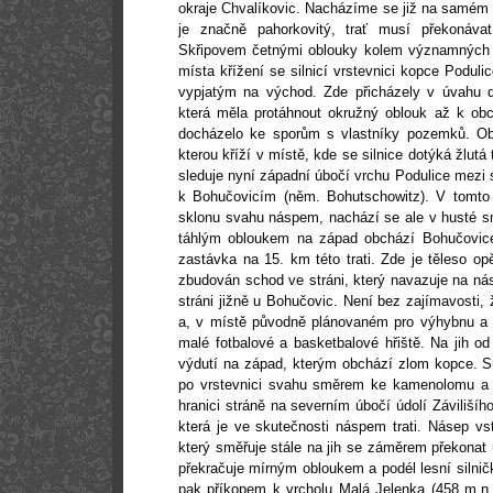
okraje Chvalíkovic. Nacházíme se již na samém 
je značně pahorkovitý, trať musí překonáva
Skřipovem četnými oblouky kolem významných vr
místa křížení se silnicí vrstevnici kopce Podul
vypjatým na východ. Zde přicházely v úvahu dv
která měla protáhnout okružný oblouk až k obc
docházelo ke sporům s vlastníky pozemků. Obl
kterou kříží v místě, kde se silnice dotýká žlutá 
sleduje nyní západní úbočí vrchu Podulice mezi
k Bohučovicím (něm. Bohutschowitz). V tomto
sklonu svahu náspem, nachází se ale v husté sm
táhlým obloukem na západ obchází Bohučovice
zastávka na
15. km
této trati. Zde je těleso op
zbudován schod ve stráni, který navazuje na nás
stráni jižně u Bohučovic. Není bez zajímavosti,
a, v místě původně plánovaném pro výhybnu a 
malé fotbalové a basketbalové hřiště. Na jih od
výdutí na západ, kterým obchází zlom kopce. 
po vrstevnici svahu směrem ke kamenolomu a 
hranici stráně na severním úbočí údolí Závilišího
která je ve skutečnosti náspem trati. Násep vs
který směřuje stále na jih se záměrem překonat ú
překračuje mírným obloukem a podél lesní silnič
pak příkopem k vrcholu Malá Jelenka (
458 m
.n