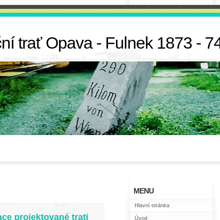
í trať Opava - Fulnek 1873 - 7
MENU
Hlavní stránka
ace projektované trati
Úvod