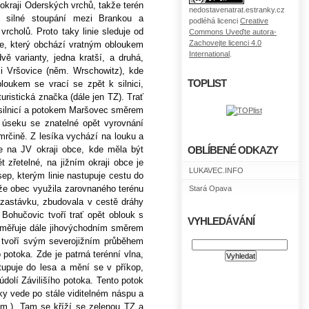
okraji Oderských vrchů, takže terén
nedostavenatrat.estranky.cz
t silné stoupání mezi Brankou a
podléhá licenci
Creative
cholů. Proto taky linie sleduje od
Commons Uveďte autora-
Zachovejte licenci 4.0
ice, který obchází vratným obloukem
International
.
ě varianty, jedna kratší, a druhá,
i Vršovice (něm. Wrschowitz), kde
TOPLIST
oukem se vrací se zpět k silnici,
turistická značka (dále jen TZ). Trať
 silnicí a potokem Maršovec směrem
 úseku se znatelné opět vyrovnání
rčině. Z lesíka vychází na louku a
 na JV okraji obce, kde měla být
OBLÍBENÉ ODKAZY
ět zřetelné, na jižním okraji obce je
LUKAVEC.INFO
ep, kterým linie nastupuje cestu do
 že obec využila zarovnaného terénu
Stará Opava
zastávku, zbudovala v cestě dráhy
 Bohučovic tvoří trať opět oblouk s
VYHLEDÁVÁNÍ
Směřuje dále jihovýchodním směrem
tvoří svým severojižním průběhem
 potoka. Zde je patrná terénní vlna,
tupuje do lesa a mění se v příkop,
dolí Závilišího potoka. Tento potok
ky vede po stále viditelném náspu a
.m.). Tam se kříží se zelenou TZ a