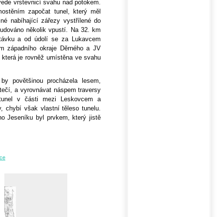
 vede vrstevnicí svahu nad potokem.
ostěním započat tunel, který měl
né nabíhající zářezy vystřílené do
budováno několik vpustí. Na 32. km
stávku a od údolí se za Lukavcem
em západního okraje Děrného a JV
, která je rovněž umístěna ve svahu
j by povětšinou procházela lesem,
tečí, a vyrovnávat náspem traversy
 tunel v části mezi Leskovcem a
, chybí však vlastní těleso tunelu.
ho Jeseníku byl prvkem, který jistě
ice