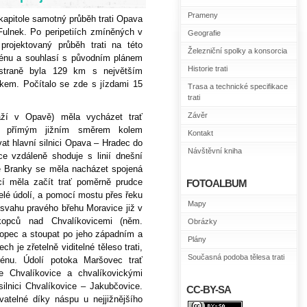
Prameny
apitole samotný průběh trati Opava
Fulnek. Po peripetiích zmíněných v
Geografie
 projektovaný průběh trati na této
Železniční spolky a konsorcia
erénu a souhlasí s původním plánem
Historie trati
 straně byla
129 km
s největším
ekem
.
Počítalo se zde s jízdami 15
Trasa a technické specifikace
trati
Závěr
ží v Opavě) měla vycházet trať
ze přímým jižním směrem kolem
Kontakt
at hlavní silnici Opava – Hradec do
Návštěvní kniha
e vzdáleně shoduje s linií dnešní
e Branky se měla nacházet spojená
cí měla začít trať poměrně prudce
FOTOALBUM
elé údolí, a pomocí mostu přes řeku
Mapy
 svahu pravého břehu Moravice již v
kopců nad Chvalíkovicemi (něm.
Obrázky
kopec a stoupat po jeho západním a
Plány
 je zřetelně viditelné těleso trati,
Současná podoba tělesa trati
erénu. Údolí potoka Maršovec trať
 Chvalíkovice a chvalíkovickými
lnici Chvalíkovice – Jakubčovice.
CC-BY-SA
ovatelné díky náspu u nejjižnějšího