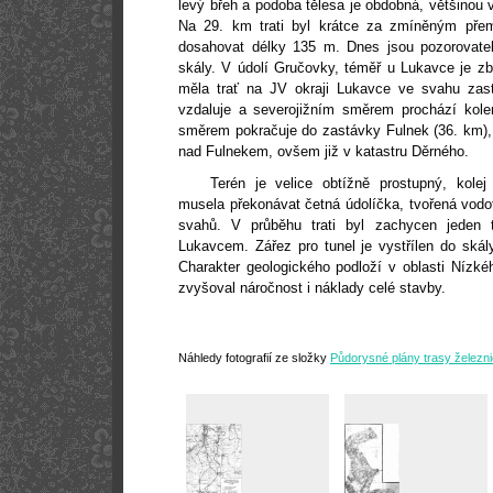
levý břeh a podoba tělesa je obdobná, většinou
Na
29. km
trati byl krátce za zmíněným přem
dosahovat délky
135 m
. Dnes jsou pozorovatel
skály. V údolí Gručovky, téměř u Lukavce je z
měla trať na JV okraji Lukavce ve svahu za
vzdaluje a severojižním směrem prochází kol
směrem pokračuje do zastávky Fulnek (
36. km
)
nad Fulnekem, ovšem již v katastru Děrného.
Terén je velice obtížně prostupný, kole
musela překonávat četná údolíčka, tvořená vodo
svahů. V průběhu trati byl zachycen jeden
Lukavcem. Zářez pro tunel je vystřílen do skály
Charakter geologického podloží v oblasti Nízké
zvyšoval náročnost i náklady celé stavby.
Náhledy fotografií ze složky
Půdorysné plány trasy železn