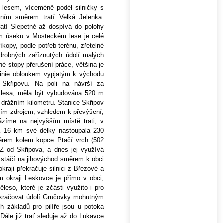
esem, víceméně podél silničky s
adním směrem tratí Velká Jelenka.
atí Slepetné až dospívá do polohy
ém úseku v Mosteckém lese je celé
říkopy, podle potřeb terénu, zřetelné
 drobných zaříznutých údolí malých
né stopy přerušení práce, většina je
linie obloukem vypjatým k východu
 Skřipovu. Na poli na návrší za
i lesa, měla být vybudována
520 m
 drážním kilometru. Stanice Skřipov
ním zdrojem, vzhledem k převýšení,
ázíme na nejvyšším místě trati, v
na
16 km
své délky nastoupala 230
ěrem kolem kopce Ptačí vrch (
502
 JZ od Skřipova, a dnes jej využívá
 stáčí na jihovýchod směrem k obci
raji překračuje silnici z Březové a
 okraji Leskovce je přímo v obci,
ěleso, které je zčásti využito i pro
kračovat údolí Gručovky mohutným
 základů pro pilíře jsou u potoka
 Dále již trať sleduje až do Lukavce