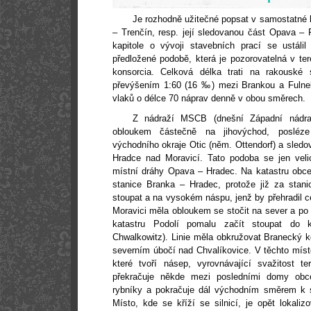
Je rozhodně užitečné popsat v samostatné k
– Trenčín, resp. její sledovanou část Opava – 
kapitole o vývoji stavebních prací se ustálil
předložené podobě, která je pozorovatelná v t
konsorcia.
Celková délka trati na rakouské
převýšením 1:60 (16 ‰) mezi Brankou a Fuln
vlaků o délce 70 náprav denně v obou směrech.
Z nádraží MSCB (dnešní Západní nádra
obloukem částečně na jihovýchod, poslé
východního okraje Otic (něm. Ottendorf) a sledov
Hradce nad Moravicí. Tato podoba se jen velic
místní dráhy Opava – Hradec. Na katastru obc
stanice Branka – Hradec, protože již za stani
stoupat a na vysokém náspu, jenž by přehradil c
Moravici měla obloukem se stočit na sever a po
katastru Podolí pomalu začít stoupat do 
Chwalkowitz). Linie měla obkružovat Branecký 
severním úbočí nad Chvalíkovice. V těchto místech
které tvoří
násep, vyrovnávající
svažitost t
překračuje někde mezi posledními domy obce
rybníky a pokračuje dál východním směrem k si
Místo, kde se kříží se silnicí, je opět lokaliz