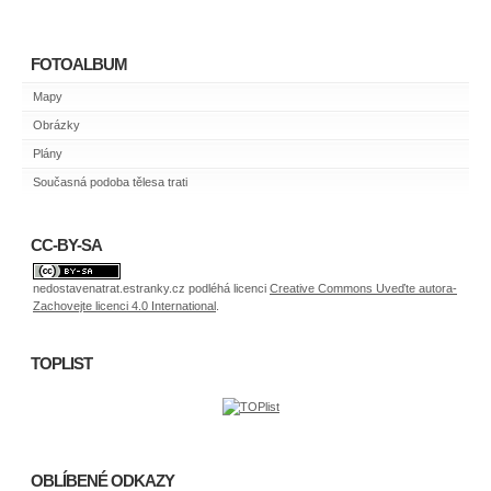
FOTOALBUM
Mapy
Obrázky
Plány
Současná podoba tělesa trati
CC-BY-SA
nedostavenatrat.estranky.cz
podléhá licenci
Creative Commons Uveďte autora-
Zachovejte licenci 4.0 International
.
TOPLIST
OBLÍBENÉ ODKAZY