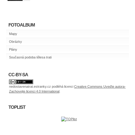
FOTOALBUM
Mapy
Obrázky
Plány
Současná podoba tělesa trati
CC-BY-SA
nedostavenatrat.estranky.cz
podléhá licenci
Creative Commons Uveďte autora-
Zachovejte licenci 4.0 International
.
TOPLIST