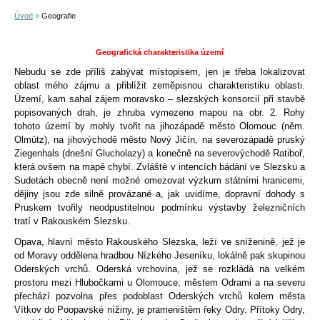
Úvod
»
Geografie
Geografická charakteristika území
Nebudu se zde příliš zabývat místopisem, jen je třeba lokalizovat
oblast mého zájmu a přiblížit zeměpisnou charakteristiku oblasti.
Území, kam sahal zájem moravsko – slezských konsorcií při stavbě
popisovaných drah, je zhruba vymezeno mapou na obr. 2. Rohy
tohoto území by mohly tvořit na jihozápadě město Olomouc (něm.
Olmütz), na jihovýchodě město Nový Jičín, na severozápadě pruský
Ziegenhals (dnešní Glucholazy) a konečně na severovýchodě Ratiboř,
která ovšem na mapě chybí. Zvláště v intencích bádání ve Slezsku a
Sudetách obecně není možné omezovat výzkum státními hranicemi,
dějiny jsou zde silně provázané a, jak uvidíme, dopravní dohody s
Pruskem tvořily neodpustitelnou podmínku výstavby železničních
tratí v Rakouském Slezsku.
Opava, hlavní město Rakouského Slezska, leží ve sníženině, jež je
od Moravy oddělena hradbou Nízkého Jeseníku, lokálně pak skupinou
Oderských vrchů. Oderská vrchovina, jež se rozkládá na velkém
prostoru mezi Hlubočkami u Olomouce, městem Odrami a na severu
přechází pozvolna přes podoblast Oderských vrchů kolem města
Vítkov do Poopavské nížiny, je prameništěm řeky Odry. Přítoky Odry,