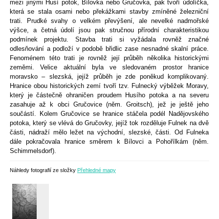
mezi jinými Husí potok, Bílovka nebo Gručovka, pak tvoří údolíčka,
která se stala osami nebo překážkami stavby zmíněné železniční
trati. Prudké svahy o velkém převýšení, ale nevelké nadmořské
výšce, a četná údolí jsou pak stručnou přírodní charakteristikou
podmínek projektu. Stavba trati si vyžádala rovněž značné
odlesňování a podloží v podobě břidlic zase nesnadné skalní práce.
Fenoménem této trati je rovněž její průběh několika historickými
zeměmi. Velice aktuální byla ve sledovaném prostor hranice
moravsko – slezská, jejíž průběh je zde poněkud komplikovaný.
Hranice obou historických zemí tvoří tzv. Fulnecký výběžek Moravy,
který je částečně ohraničen proudem Husího potoka a na severu
zasahuje až k obci Gručovice (něm. Groitsch), jež je ještě jeho
součástí. Kolem Gručovice se hranice stáčela podél Nadějovského
potoka, který se vlévá do Gručovky, jejíž tok rozděluje Fulnek na dvě
části, nádraží mělo ležet na východní, slezské, části. Od Fulneka
dále pokračovala hranice směrem k Bílovci a Pohořílkám (něm.
Schimmelsdorf).
Náhledy fotografií ze složky
Přehledné mapy