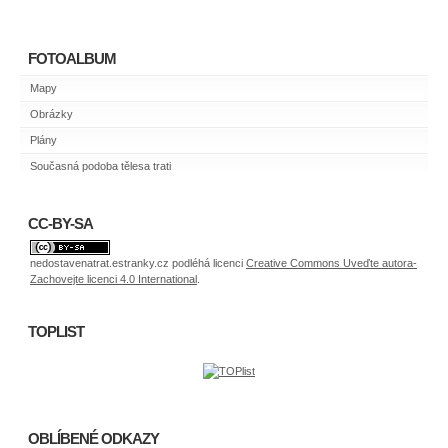
FOTOALBUM
Mapy
Obrázky
Plány
Současná podoba tělesa trati
CC-BY-SA
nedostavenatrat.estranky.cz
podléhá licenci
Creative Commons Uveďte autora-
Zachovejte licenci 4.0 International
.
TOPLIST
OBLÍBENÉ ODKAZY