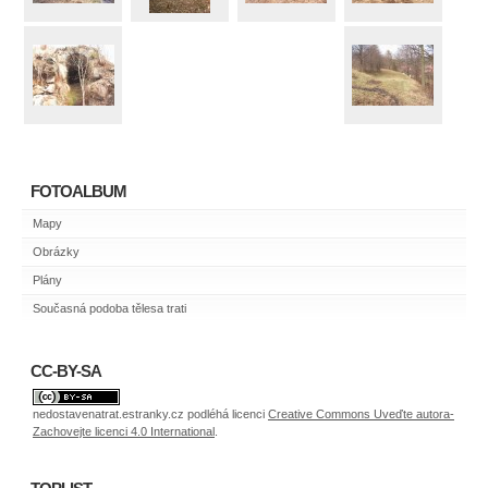
FOTOALBUM
Mapy
Obrázky
Plány
Současná podoba tělesa trati
CC-BY-SA
nedostavenatrat.estranky.cz
podléhá licenci
Creative Commons Uveďte autora-
Zachovejte licenci 4.0 International
.