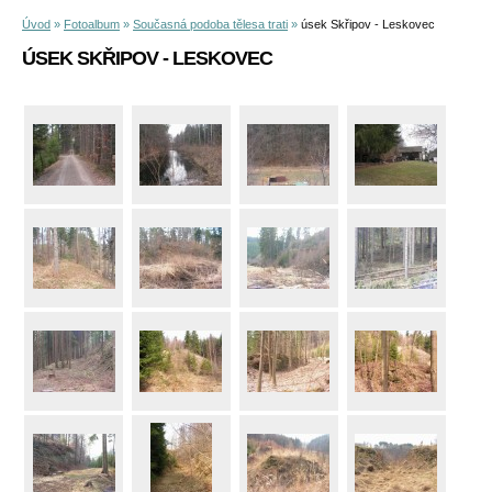
Úvod
»
Fotoalbum
»
Současná podoba tělesa trati
»
úsek Skřipov - Leskovec
ÚSEK SKŘIPOV - LESKOVEC